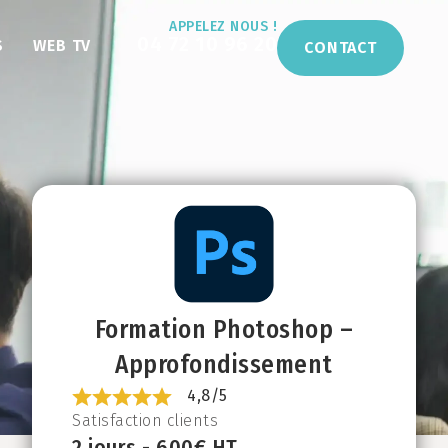
APPELEZ NOUS !
04 72 10 96 20
S
WEB TV
CONTACT
Formation Photoshop –
Approfondissement
4,8/5
Satisfaction clients
2 jours -
600
€ HT