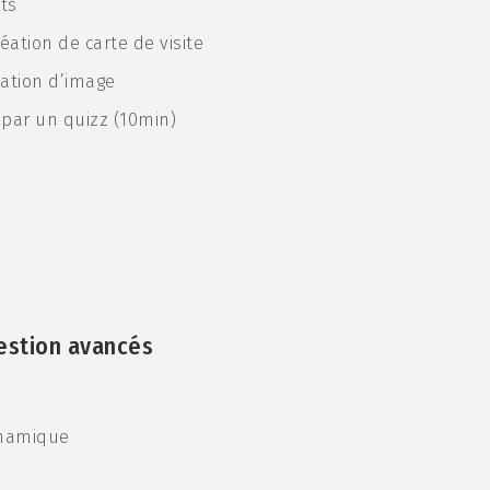
ts
réation de carte de visite
sation d’image
 par un quizz (10min)
gestion avancés
dynamique