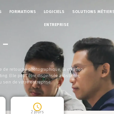
S
FORMATIONS
LOGICIELS
SOLUTIONS MÉTIER
ENTREPRISE
 –
e de retouche photographique, la création
ng. Elle peut être dispensée à distance,
 sein de votre entreprise.
2 jours