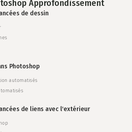
otoshop Approfondissement
vancées de dessin
r
rmes
 dans Photoshop
tion automatisés
automatisés
ancées de liens avec l'extérieur
shop