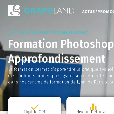
ACTUS/PROMO
INFOGRAPHIE DESIGN GRAPHIC
Formation Photoshop
Approfondissement
La formation permet d’apprendre la pratique avancé
des contenus numériques, graphismes et matte painti
dans nos centres de formation de Lyon, de Paris ou au
Éligible CPF
Niveau
Débutant