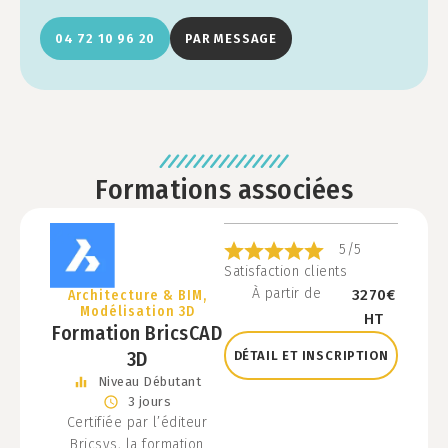
04 72 10 96 20
PAR MESSAGE
Formations associées
5/5
Satisfaction clients
À partir de
3270€
Architecture & BIM
,
Modélisation 3D
HT
Formation BricsCAD
3D
DÉTAIL ET INSCRIPTION
Niveau
Débutant
3 jours
Certifiée par l’éditeur
Bricsys, la formation