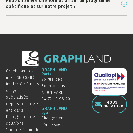
Peut-on suivre une formation sur un programme
spécifique et sur notre projet ?
GRAPH LAND
Graph Land est
Paris
une ESN (SSII)
36 rue des
implantée à Paris
Bourdonnais
et Lyon,
75001 PARIS
spécialisée
04 72 10 96 20
NOUS
depuis plus de 35
CONTACTER
GRAPH LAND
ans dans
Lyon
l’intégration de
Changement
solutions
d’adresse :
“métiers” dans le