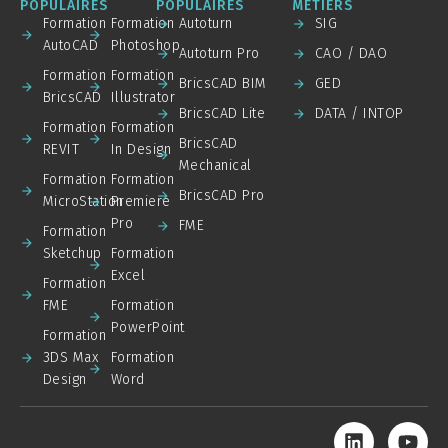
POPULAIRES
POPULAIRES
MÉTIERS
Formation
Formation
Autoturn
SIG
AutoCAD
Photoshop
Autoturn Pro
CAO / DAO
Formation
Formation
BricsCAD BIM
GED
BricsCAD
Illustrator
BricsCAD Lite
DATA / INTOP
Formation
Formation
BricsCAD
REVIT
In Design
Mechanical
Formation
Formation
BricsCAD Pro
MicroStation
Premiere
Pro
FME
Formation
Sketchup
Formation
Excel
Formation
FME
Formation
PowerPoint
Formation
3DS Max
Formation
Design
Word